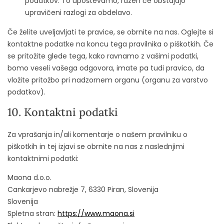
podatkov. To upoštevamo, razen če obstajajo
upravičeni razlogi za obdelavo.
Če želite uveljavljati te pravice, se obrnite na nas. Oglejte si
kontaktne podatke na koncu tega pravilnika o piškotkih. Če
se pritožite glede tega, kako ravnamo z vašimi podatki,
bomo veseli vašega odgovora, imate pa tudi pravico, da
vložite pritožbo pri nadzornem organu (organu za varstvo
podatkov).
10. Kontaktni podatki
Za vprašanja in/ali komentarje o našem pravilniku o
piškotkih in tej izjavi se obrnite na nas z naslednjimi
kontaktnimi podatki:
Maona d.o.o.
Cankarjevo nabrežje 7, 6330 Piran, Slovenija
Slovenija
Spletna stran:
https://www.maona.si