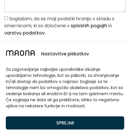
Soglašam, da se moji podatki hranijo v skladu s
smernicami, ki so določene v
splošnih pogojih
in
varstvu podatkov
.
POŠLJI POVPRAŠEVANJE
Nastavitve piškotkov
Za zagotavljanje najboljše uporabniške izkušnje
uporabljamo tehnologije, kot so piškotki, za shranjevanje
in/ali dostop do podatkov o napravi. Soglasje za te
NAZAJ
NAPREJ
tehnologije nam bo omogočilo obdelavo podatkov, kot so
Jazz – Studio z zakonsko posteljo
Jazz – Apartma z 2 spalnicama in balkonom
vedenje brskanja ali enolični ID-ji na tem spletnem mestu.
Če soglasja ne date ali ga prekličete, lahko to negativno
© Maona d.o.o.
vpliva na nekatere funkcije in možnosti.
Pogoji poslovanja
Zasebnost
Piškotki
SPREJMI