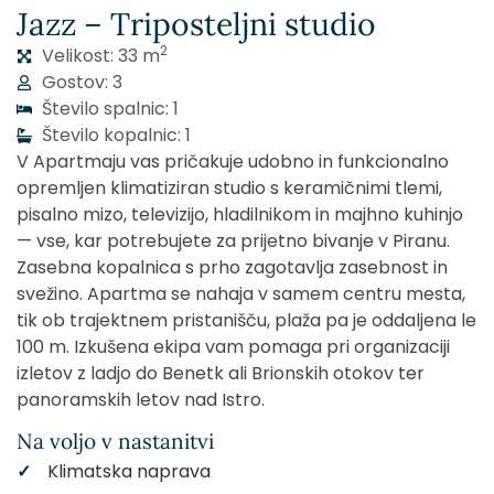
Jazz – Triposteljni studio
2
Velikost: 33 m
Gostov: 3
Število spalnic: 1
Število kopalnic: 1
V Apartmaju vas pričakuje udobno in funkcionalno
opremljen klimatiziran studio s keramičnimi tlemi,
pisalno mizo, televizijo, hladilnikom in majhno kuhinjo
— vse, kar potrebujete za prijetno bivanje v Piranu.
Zasebna kopalnica s prho zagotavlja zasebnost in
svežino. Apartma se nahaja v samem centru mesta,
tik ob trajektnem pristanišču, plaža pa je oddaljena le
100 m. Izkušena ekipa vam pomaga pri organizaciji
izletov z ladjo do Benetk ali Brionskih otokov ter
panoramskih letov nad Istro.
Na voljo v nastanitvi
Klimatska naprava