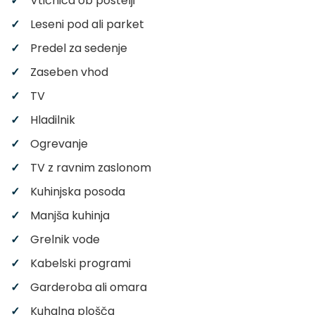
Vtičnica ob postelji
Leseni pod ali parket
Predel za sedenje
Zaseben vhod
TV
Hladilnik
Ogrevanje
TV z ravnim zaslonom
Kuhinjska posoda
Manjša kuhinja
Grelnik vode
Kabelski programi
Garderoba ali omara
Kuhalna plošča