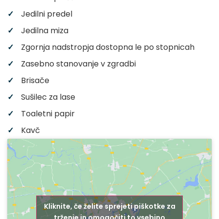
Jedilni predel
Jedilna miza
Zgornja nadstropja dostopna le po stopnicah
Zasebno stanovanje v zgradbi
Brisače
Sušilec za lase
Toaletni papir
Kavč
Kliknite, če želite sprejeti piškotke za
trženje in omogočiti to vsebino