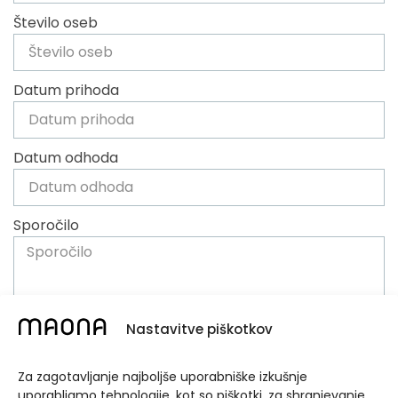
Število oseb
Datum prihoda
Datum odhoda
Sporočilo
Nastavitve piškotkov
Soglašam, da se moji podatki hranijo v skladu s
smernicami, ki so določene v
splošnih pogojih
in
Za zagotavljanje najboljše uporabniške izkušnje
varstvu podatkov
.
uporabljamo tehnologije, kot so piškotki, za shranjevanje