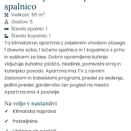
spalnico
2
Velikost: 55 m
Gostov: 5
Število spalnic: 1
Število kopalnic: 1
Ta klimatiziran apartma z zasebnim vhodom obsega
1 dnevno sobo, 1 ločeno spalnico in 1 kopalnico s prho
in sušilcem za lase. Dobro opremljena kuhinja
vključuje kuhalno ploščo, hladilnik, pomivalni stroj in
kuhinjsko posodo. Apartma ima TV z ravnim
zaslonom in kabelskimi programi, predel za sedenje,
jedilni predel, garderobo ter pogled na mesto.
Apartma ima 4 postelje.
Na voljo v nastanitvi
Klimatska naprava
Posteljnina